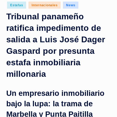
c
Posted
Estafas
Internacionales
News
in
i
Tribunal panameño
a
ratifica impedimento de
s
a
salida a Luis José Dager
l
Gaspard por presunta
i
estafa inmobiliaria
n
s
millonaria
t
a
Un empresario inmobiliario
n
bajo la lupa: la trama de
t
Marbella y Punta Paitilla
e