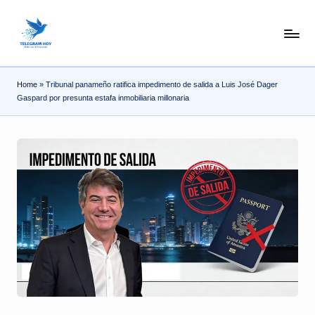
Skip
N
to
content
o
Home
»
Tribunal panameño ratifica impedimento de salida a Luis José Dager
T
Gaspard por presunta estafa inmobiliaria millonaria
i
T
e
l
e
|
N
o
ti