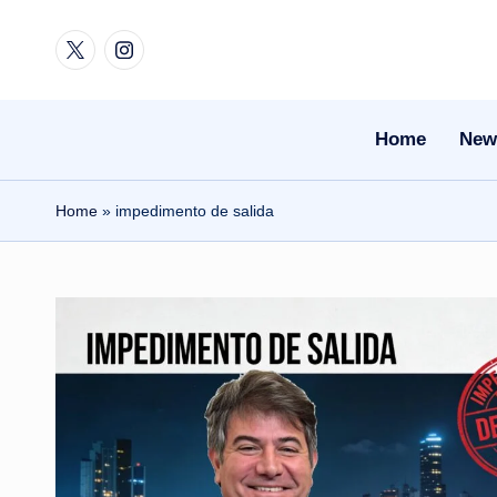
Twitter
Instagram
Skip
to
content
Home
New
Home
»
impedimento de salida