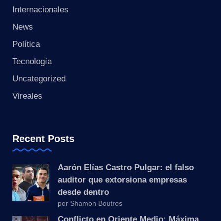
s
Internacionales
t
News
a
Política
Tecnología
n
Uncategorized
t
Vireales
e
Recent Posts
Aarón Elías Castro Pulgar: el falso
auditor que extorsiona empresas
desde dentro
por Shamon Boutros
Conflicto en Oriente Medio: Máxima