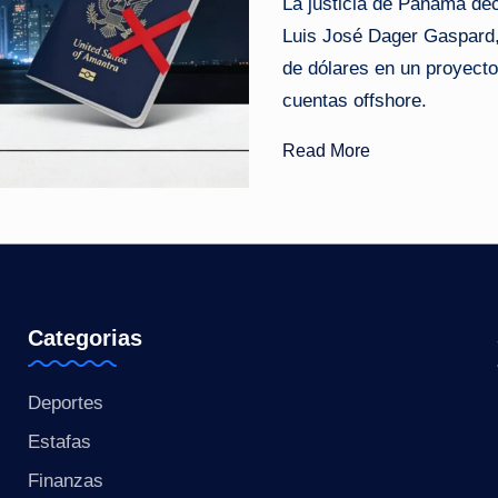
La justicia de Panamá dec
o
Luis José Dager Gaspard, 
de dólares en un proyecto
ti
cuentas offshore.
c
Read More
i
a
s
a
Categorias
l
Deportes
i
Estafas
n
Finanzas