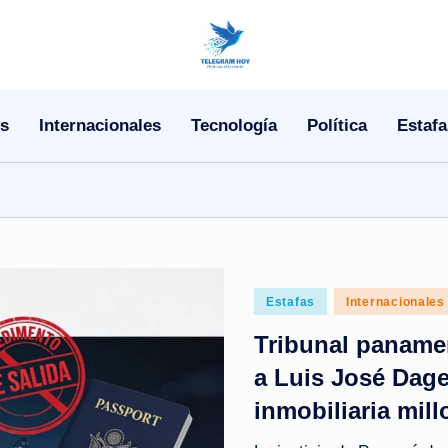
N
o
s
Internacionales
Tecnología
Política
Estafa
T
i
T
e
Posted
Estafas
Internacionales
l
in
Tribunal panameñ
e
a Luis José Dage
|
inmobiliaria mill
N