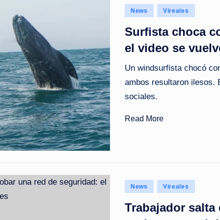
s
Posted
News
Vireales
t
in
Surfista choca c
a
el video se vuelv
n
Un windsurfista chocó con
ambos resultaron ilesos. 
t
sociales.
e
Read More
Posted
News
Vireales
in
Trabajador salta