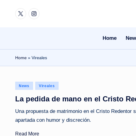
Twitter
Instagram
Skip
to
content
Home
New
Home
»
Vireales
Posted
News
Vireales
in
La pedida de mano en el Cristo Rede
Una propuesta de matrimonio en el Cristo Redentor se
apartada con humor y discreción.
Read More