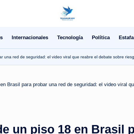
N
o
s
Internacionales
Tecnología
Política
Estafa
T
i
r una red de seguridad: el video viral que reabre el debate sobre ries
T
e
l
e
|
de un piso 18 en Brasil 
N