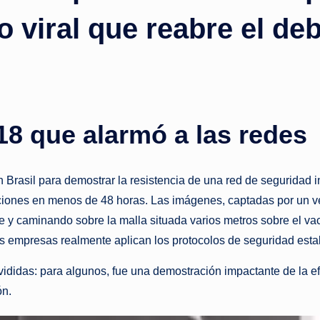
o viral que reabre el de
o
ti
c
i
18 que alarmó a las redes
a
s
en Brasil para demostrar la resistencia de una red de seguridad
cciones en menos de 48 horas. Las imágenes, captadas por un ve
a
e y caminando sobre la malla situada varios metros sobre el va
l
as empresas realmente aplican los protocolos de seguridad esta
i
ididas: para algunos, fue una demostración impactante de la ef
n
ón.