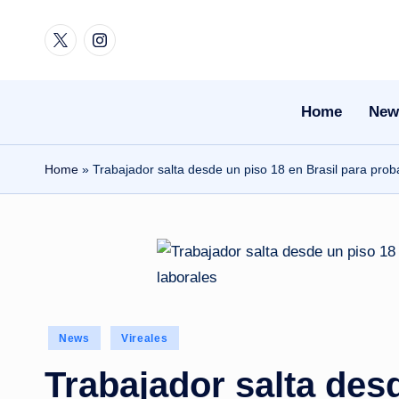
Twitter
Instagram
Skip
to
content
Home
New
Home
»
Trabajador salta desde un piso 18 en Brasil para proba
Posted
News
Vireales
in
Trabajador salta des