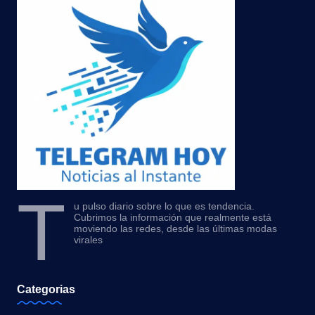
T
u pulso diario sobre lo que es tendencia.
Cubrimos la información que realmente está
moviendo las redes, desde las últimas modas
virales
Categorias