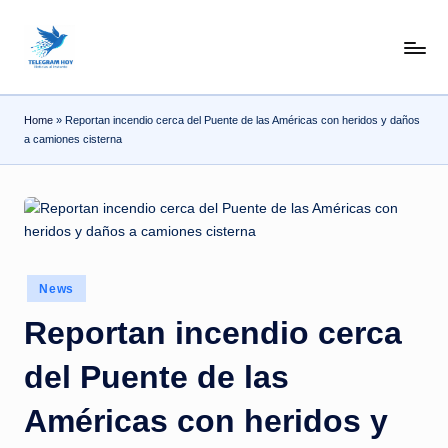
Skip
N
to
content
o
Home
»
Reportan incendio cerca del Puente de las Américas con heridos y daños
T
a camiones cisterna
i
T
e
l
Posted
e
News
in
|
Reportan incendio cerca
N
del Puente de las
o
Américas con heridos y
ti