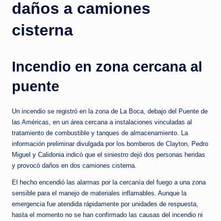
c
daños a camiones
i
cisterna
a
s
Incendio en zona cercana al
a
puente
l
i
Un incendio se registró en la zona de La Boca, debajo del Puente de
n
las Américas, en un área cercana a instalaciones vinculadas al
tratamiento de combustible y tanques de almacenamiento. La
s
información preliminar divulgada por los bomberos de Clayton, Pedro
t
Miguel y Calidonia indicó que el siniestro dejó dos personas heridas
y provocó daños en dos camiones cisterna.
a
n
El hecho encendió las alarmas por la cercanía del fuego a una zona
sensible para el manejo de materiales inflamables. Aunque la
t
emergencia fue atendida rápidamente por unidades de respuesta,
e
hasta el momento no se han confirmado las causas del incendio ni