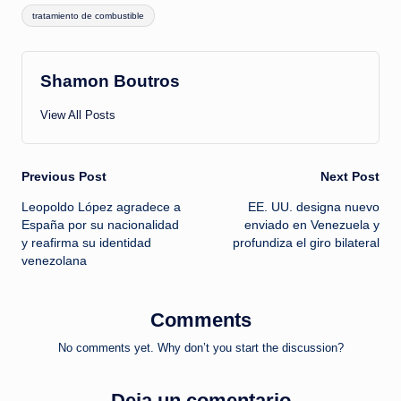
tratamiento de combustible
Shamon Boutros
View All Posts
Post
Previous Post
Next Post
Leopoldo López agradece a
EE. UU. designa nuevo
navigation
España por su nacionalidad
enviado en Venezuela y
y reafirma su identidad
profundiza el giro bilateral
venezolana
Comments
No comments yet. Why don’t you start the discussion?
Deja un comentario