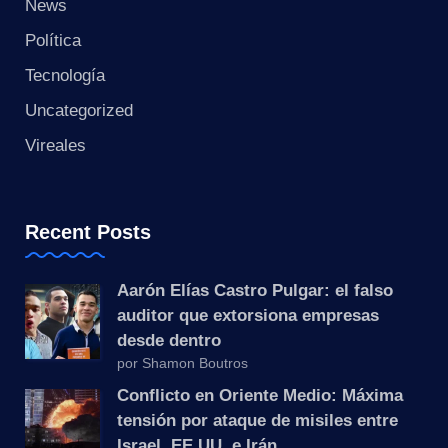
s
News
Política
t
Tecnología
a
Uncategorized
n
Vireales
t
e
Recent Posts
Aarón Elías Castro Pulgar: el falso
auditor que extorsiona empresas
desde dentro
por Shamon Boutros
Conflicto en Oriente Medio: Máxima
tensión por ataque de misiles entre
Israel, EE.UU. e Irán