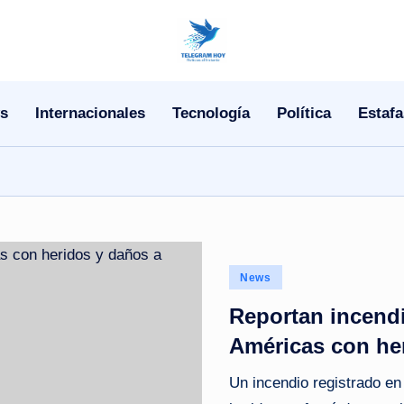
N
o
s
Internacionales
Tecnología
Política
Estafa
T
i
T
e
Posted
l
News
in
Reportan incendi
e
Américas con he
|
Un incendio registrado en
N