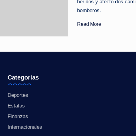
heridos y afectó dos cami
o
bomberos.
ti
Read More
c
i
a
s
Categorias
a
Deportes
l
Estafas
i
Finanzas
n
Internacionales