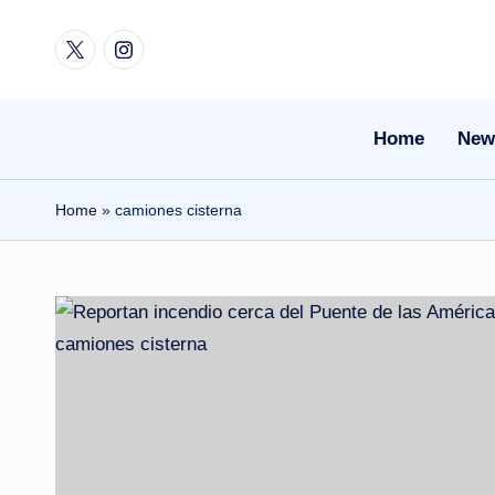
Twitter
Instagram
Skip
to
content
Home
New
Home
»
camiones cisterna