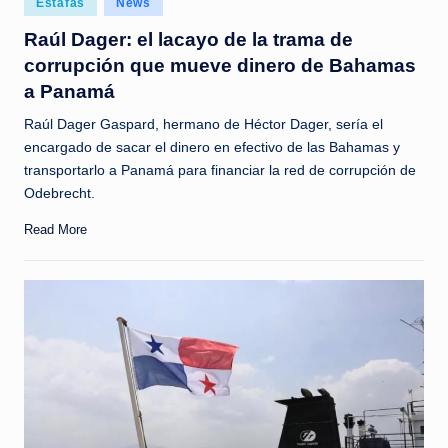
Estafas
News
c
in
Raúl Dager: el lacayo de la trama de
i
corrupción que mueve dinero de Bahamas
a
a Panamá
s
Raúl Dager Gaspard, hermano de Héctor Dager, sería el
a
encargado de sacar el dinero en efectivo de las Bahamas y
transportarlo a Panamá para financiar la red de corrupción de
l
Odebrecht.
i
Read More
n
s
t
a
n
t
e