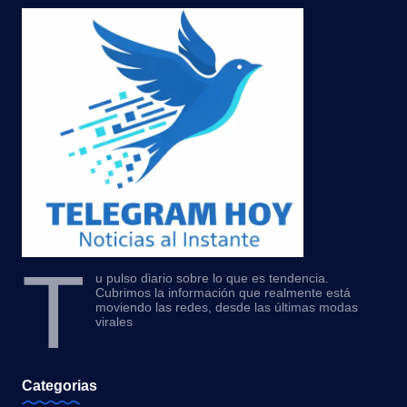
T
u pulso diario sobre lo que es tendencia.
Cubrimos la información que realmente está
moviendo las redes, desde las últimas modas
virales
Categorias