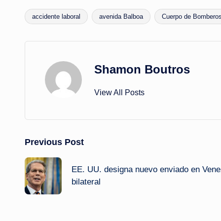
accidente laboral
avenida Balboa
Cuerpo de Bombero
Tags:
Shamon Boutros
View All Posts
Post
Previous Post
navigation
EE. UU. designa nuevo enviado en Venez
bilateral