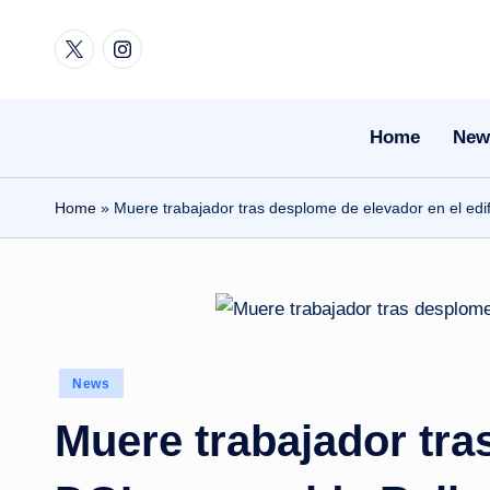
Twitter
Instagram
Skip
to
content
Home
New
Home
»
Muere trabajador tras desplome de elevador en el edi
Posted
News
in
Muere trabajador tras