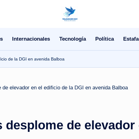
N
o
s
Internacionales
Tecnología
Política
Estafa
T
i
ficio de la DGI en avenida Balboa
T
e
l
e
 desplome de elevador en
|
N