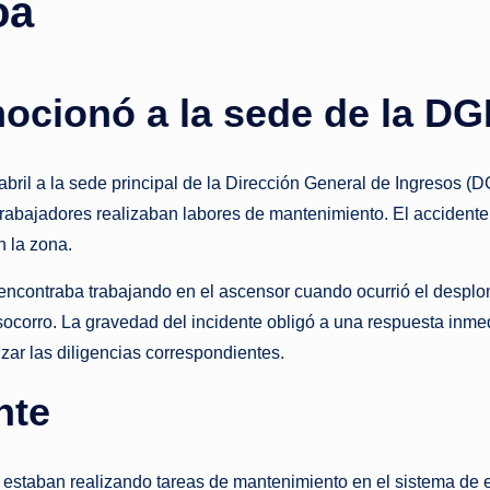
oa
o
ti
cionó a la sede de la DG
c
i
abril a la sede principal de la Dirección General de Ingresos (
trabajadores realizaban labores de mantenimiento. El accidente
a
n la zona.
s
e encontraba trabajando en el ascensor cuando ocurrió el desp
a
socorro. La gravedad del incidente obligó a una respuesta inme
ar las diligencias correspondientes.
l
nte
i
n
estaban realizando tareas de mantenimiento en el sistema de e