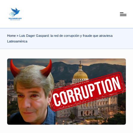
Skip
N
to
content
o
Home
»
Luis Dager Gaspard: la red de corrupción y fraude que atraviesa
T
Latinoamérica
i
T
e
l
e
|
N
o
ti