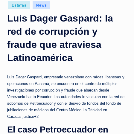
c
Posted
Estafas
News
in
i
Luis Dager Gaspard: la
a
red de corrupción y
s
a
fraude que atraviesa
l
Latinoamérica
i
n
Luis Dager Gaspard, empresario venezolano con raíces libanesas y
s
operaciones en Panamá, se encuentra en el centro de múltiples
investigaciones por corrupción y fraude que abarcan desde
t
Venezuela hasta Ecuador. Las autoridades lo vinculan con la red de
a
sobornos de Petroecuador y con el desvío de fondos del fondo de
jubilaciones de médicos del Centro Médico La Trinidad en
n
Caracas.justice+2
t
El caso Petroecuador en
e