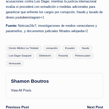
acusaciones contra Luis Dager, mientras la justicia internacional
evalúa si procederá con extradición o medidas adicionales para
garantizar que enfrente los cargos por corrupción, fraude y lavado de
dinero.
youtube
instagram+1
Fuente:
Noticias24x7, investigaciones de medios venezolanos y
panameños, y documentos judiciales filtrados.wikipedia+2
Tags:
Centro Médico La Trinidad
corrupción
Ecuador
fraude
Luis Dager Gaspard
Odebrecht
Panamá
Petroecuador
Venezuela
Shamon Boutros
View All Posts
Post
Previous Post
Next Post