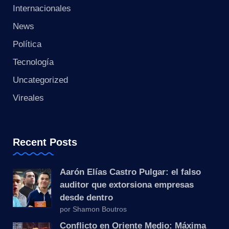
s
Internacionales
t
News
a
Política
Tecnología
n
Uncategorized
t
Vireales
e
Recent Posts
Aarón Elías Castro Pulgar: el falso
auditor que extorsiona empresas
desde dentro
por Shamon Boutros
Conflicto en Oriente Medio: Máxima