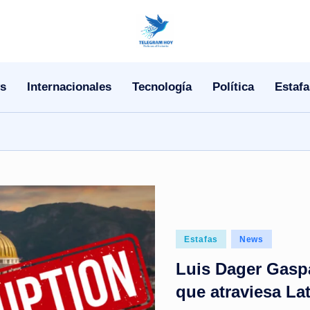
N
o
s
Internacionales
Tecnología
Política
Estafa
T
i
T
e
l
Posted
Estafas
News
e
in
Luis Dager Gaspa
|
que atraviesa La
N