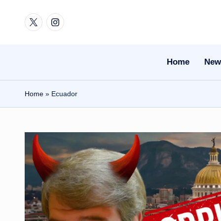
Twitter
Instagram
Skip
to
content
Home
New
Home
»
Ecuador