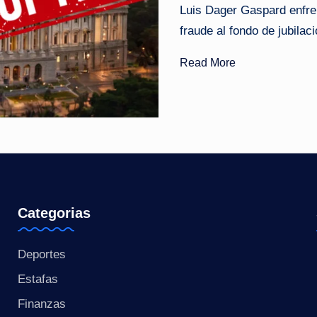
Luis Dager Gaspard enfre
o
fraude al fondo de jubila
ti
Read More
c
i
a
s
a
Categorias
l
Deportes
i
Estafas
n
Finanzas