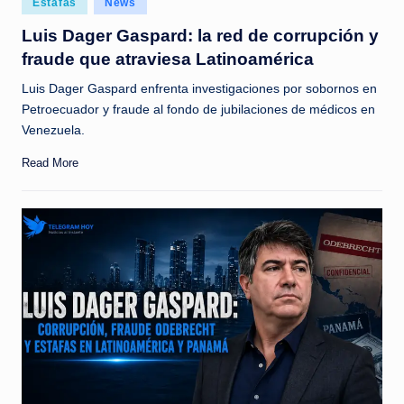
Estafas
News
c
in
Luis Dager Gaspard: la red de corrupción y
i
fraude que atraviesa Latinoamérica
a
Luis Dager Gaspard enfrenta investigaciones por sobornos en
s
Petroecuador y fraude al fondo de jubilaciones de médicos en
a
Venezuela.
l
Read More
i
n
s
t
a
n
t
e