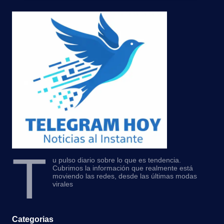
T
u pulso diario sobre lo que es tendencia.
Cubrimos la información que realmente está
moviendo las redes, desde las últimas modas
virales
Categorias