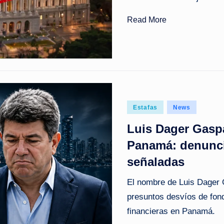
s
Read More
t
a
n
t
e
Posted
Estafas
News
in
Luis Dager Gaspa
Panamá: denunci
señaladas
El nombre de Luis Dager 
presuntos desvíos de fon
financieras en Panamá.