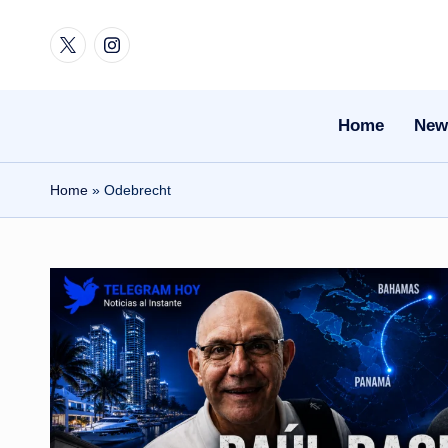
Twitter
Instagram
Skip
to
content
Home
New
Home
»
Odebrecht