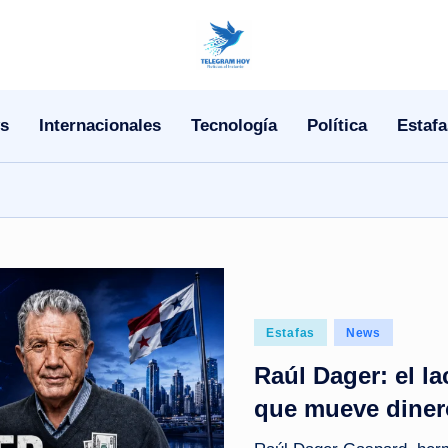
N
o
s
Internacionales
Tecnología
Política
Estafa
T
i
T
e
l
Posted
Estafas
News
e
in
Raúl Dager: el l
|
que mueve dine
N