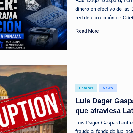
Raúl Dager Gaspard, herm
o
dinero en efectivo de las
red de corrupción de Ode
ti
Read More
c
i
a
s
a
Posted
Estafas
News
in
l
Luis Dager Gaspa
i
que atraviesa La
n
Luis Dager Gaspard enfre
fraude al fondo de jubila