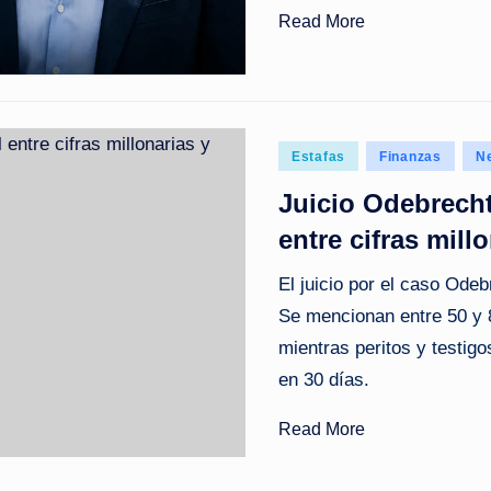
Read More
Posted
Estafas
Finanzas
N
in
Juicio Odebrecht
entre cifras mill
El juicio por el caso Ode
Se mencionan entre 50 y 
mientras peritos y testigo
en 30 días.
Read More