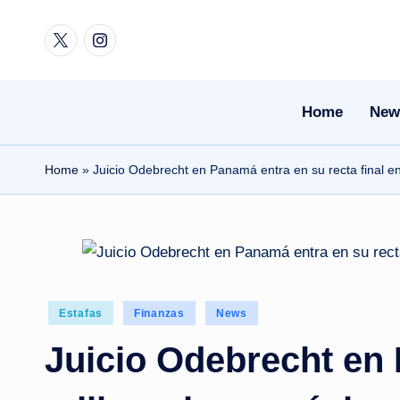
Twitter
Instagram
Skip
to
content
Home
New
Home
»
Juicio Odebrecht en Panamá entra en su recta final ent
Posted
Estafas
Finanzas
News
in
Juicio Odebrecht en P