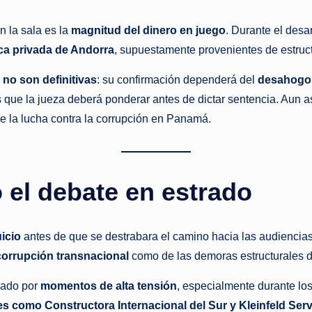
s
t
 la sala es la
magnitud del dinero en juego
. Durante el desa
a privada de Andorra
, supuestamente provenientes de estru
a
s
no son definitivas
: su confirmación dependerá del
desahogo 
n
que la jueza deberá ponderar antes de dictar sentencia. Aun así,
t
de la lucha contra la corrupción en Panamá.
e
 el debate en estrado
icio
antes de que se destrabara el camino hacia las audiencias 
corrupción transnacional
como de las demoras estructurales d
izado por
momentos de alta tensión
, especialmente durante lo
s como Constructora Internacional del Sur y Kleinfeld Ser