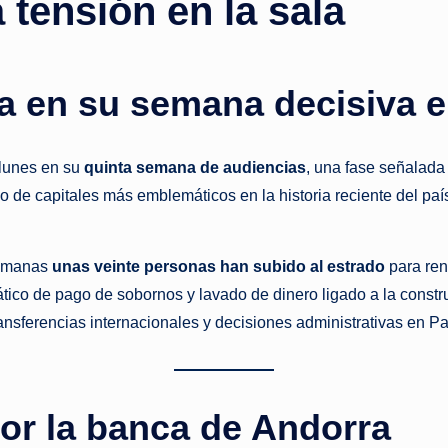
 tensión en la sala
o
ti
ra en su semana decisiva
c
i
lunes en su
quinta semana de audiencias
, una fase señalada
de capitales más emblemáticos en la historia reciente del país.
a
s
 semanas
unas veinte personas han subido al estrado
para ren
a
ico de pago de sobornos y lavado de dinero ligado a la constr
ransferencias internacionales y decisiones administrativas en 
l
i
n
por la banca de Andorra