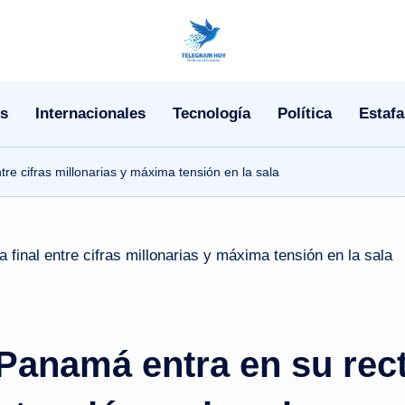
N
o
s
Internacionales
Tecnología
Política
Estafa
T
i
re cifras millonarias y máxima tensión en la sala
T
e
l
e
anamá entra en su recta
|
N