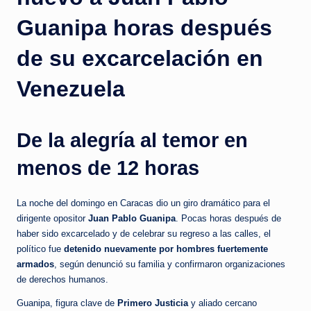
c
Guanipa horas después
i
a
de su excarcelación en
s
Venezuela
a
l
De la alegría al temor en
i
menos de 12 horas
n
s
La noche del domingo en Caracas dio un giro dramático para el
t
dirigente opositor
Juan Pablo Guanipa
. Pocas horas después de
a
haber sido excarcelado y de celebrar su regreso a las calles, el
político fue
detenido nuevamente por hombres fuertemente
n
armados
, según denunció su familia y confirmaron organizaciones
t
de derechos humanos.
e
Guanipa, figura clave de
Primero Justicia
y aliado cercano