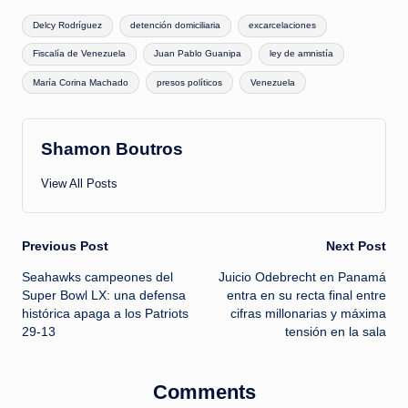
Tags:
Delcy Rodríguez
detención domiciliaria
excarcelaciones
Fiscalía de Venezuela
Juan Pablo Guanipa
ley de amnistía
María Corina Machado
presos políticos
Venezuela
Shamon Boutros
View All Posts
Post
Previous Post
Next Post
Seahawks campeones del
Juicio Odebrecht en Panamá
navigation
Super Bowl LX: una defensa
entra en su recta final entre
histórica apaga a los Patriots
cifras millonarias y máxima
29-13
tensión en la sala
Comments