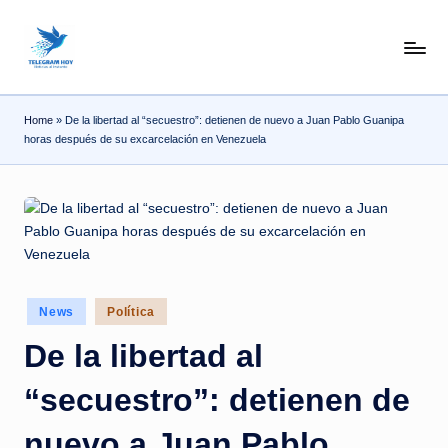
Skip
N
to
content
o
Home
»
De la libertad al “secuestro”: detienen de nuevo a Juan Pablo Guanipa
T
horas después de su excarcelación en Venezuela
i
T
e
l
e
Posted
News
Política
|
in
De la libertad al
N
o
“secuestro”: detienen de
ti
nuevo a Juan Pablo