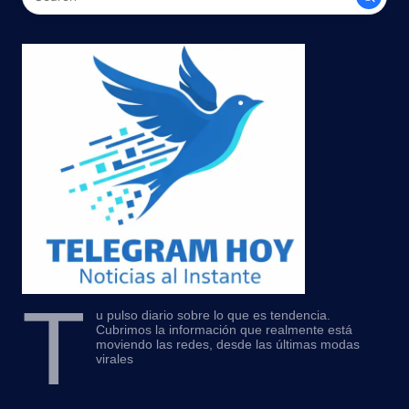
T
u pulso diario sobre lo que es tendencia.
Cubrimos la información que realmente está
moviendo las redes, desde las últimas modas
virales