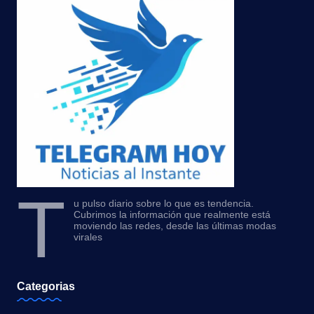
T
u pulso diario sobre lo que es tendencia.
Cubrimos la información que realmente está
moviendo las redes, desde las últimas modas
virales
Categorias