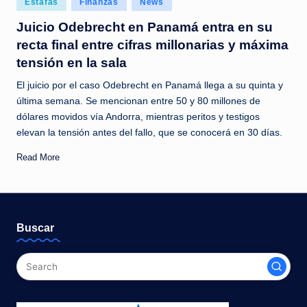
Estafas
Finanzas
News
c
in
Juicio Odebrecht en Panamá entra en su
i
recta final entre cifras millonarias y máxima
a
tensión en la sala
s
El juicio por el caso Odebrecht en Panamá llega a su quinta y
a
última semana. Se mencionan entre 50 y 80 millones de
dólares movidos vía Andorra, mientras peritos y testigos
l
elevan la tensión antes del fallo, que se conocerá en 30 días.
i
Read More
n
s
t
Buscar
a
n
t
e