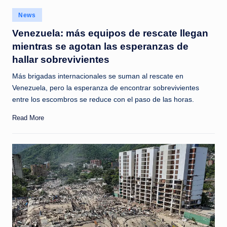
c
Posted
News
i
in
Venezuela: más equipos de rescate llegan
a
mientras se agotan las esperanzas de
s
hallar sobrevivientes
a
Más brigadas internacionales se suman al rescate en
l
Venezuela, pero la esperanza de encontrar sobrevivientes
entre los escombros se reduce con el paso de las horas.
i
Read More
n
s
t
a
n
t
e