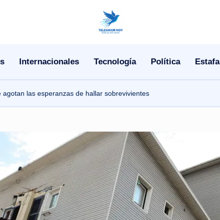
N
o
s
Internacionales
Tecnología
Política
Estafa
T
i
 agotan las esperanzas de hallar sobrevivientes
T
e
l
e
|
N