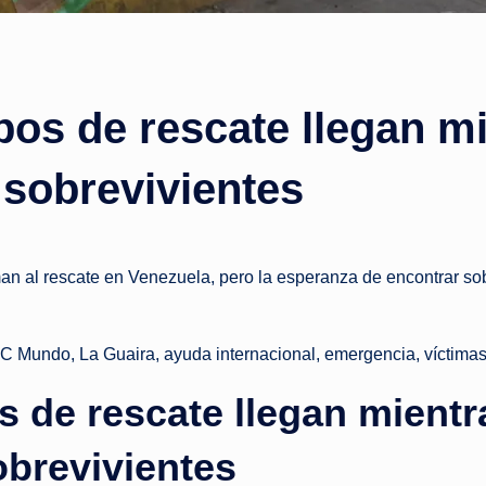
s
t
a
os de rescate llegan mi
n
 sobrevivientes
t
e
n al rescate en Venezuela, pero la esperanza de encontrar sob
BC Mundo, La Guaira, ayuda internacional, emergencia, víctimas
 de rescate llegan mientr
obrevivientes