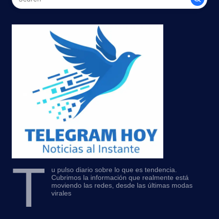
T
u pulso diario sobre lo que es tendencia.
Cubrimos la información que realmente está
moviendo las redes, desde las últimas modas
virales