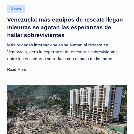
c
Posted
News
i
in
Venezuela: más equipos de rescate llegan
a
mientras se agotan las esperanzas de
s
hallar sobrevivientes
a
Más brigadas internacionales se suman al rescate en
l
Venezuela, pero la esperanza de encontrar sobrevivientes
entre los escombros se reduce con el paso de las horas.
i
Read More
n
s
t
a
n
t
e