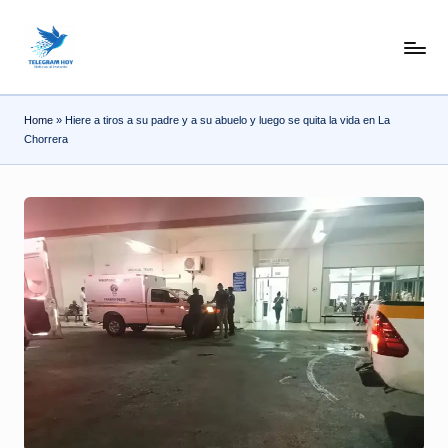
Skip
N
to
content
o
Home
»
Hiere a tiros a su padre y a su abuelo y luego se quita la vida en La
T
Chorrera
i
T
e
l
e
|
N
o
ti