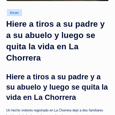
c
i
Posted
News
in
a
Hiere a tiros a su padre y
s
a su abuelo y luego se
a
l
quita la vida en La
i
Chorrera
n
s
Hiere a tiros a su padre y a
t
su abuelo y luego se quita la
a
n
vida en La Chorrera
t
Un hecho violento registrado en La Chorrera dejó a dos familiares
e