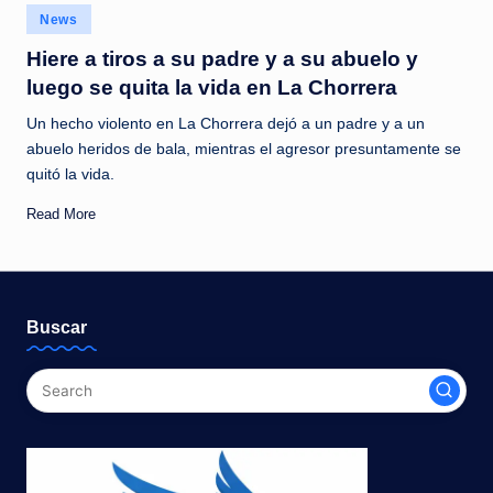
c
Posted
News
in
i
Hiere a tiros a su padre y a su abuelo y
a
luego se quita la vida en La Chorrera
s
Un hecho violento en La Chorrera dejó a un padre y a un
abuelo heridos de bala, mientras el agresor presuntamente se
a
quitó la vida.
l
Read More
i
n
s
Buscar
t
a
n
t
e