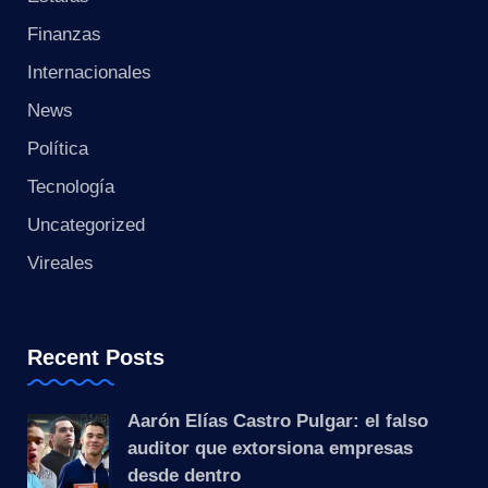
s
Finanzas
t
Internacionales
a
News
n
Política
t
Tecnología
Uncategorized
e
Vireales
Recent Posts
Aarón Elías Castro Pulgar: el falso
auditor que extorsiona empresas
desde dentro