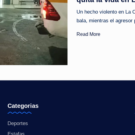
o
Un hecho violento en La C
bala, mientras el agresor 
ti
c
Read More
i
a
s
a
l
Categorias
i
n
Deportes
Estafas