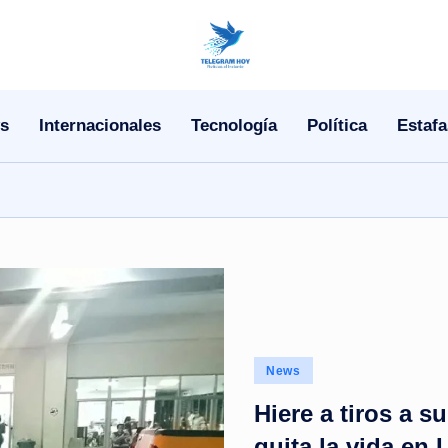
N
o
s
Internacionales
Tecnología
Política
Estafa
T
i
T
e
l
e
Posted
News
|
in
Hiere a tiros a s
N
quita la vida en 