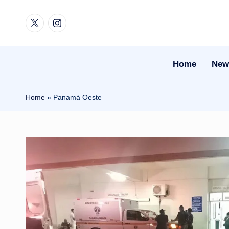
Twitter
Instagram
Skip
to
content
Home
New
Home
»
Panamá Oeste