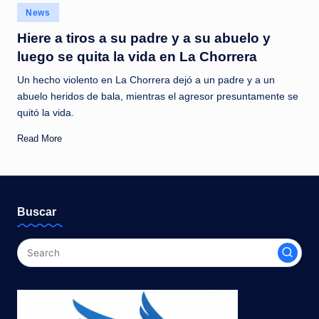
c
Posted
News
in
i
Hiere a tiros a su padre y a su abuelo y
a
luego se quita la vida en La Chorrera
s
Un hecho violento en La Chorrera dejó a un padre y a un
abuelo heridos de bala, mientras el agresor presuntamente se
a
quitó la vida.
l
Read More
i
n
s
Buscar
t
a
n
t
e