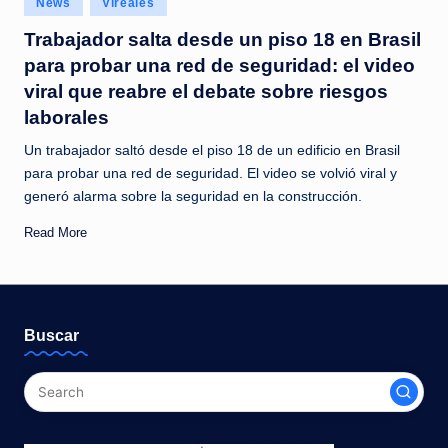
News
Vireales
c
in
Trabajador salta desde un piso 18 en Brasil
i
para probar una red de seguridad: el video
a
viral que reabre el debate sobre riesgos
s
laborales
a
Un trabajador saltó desde el piso 18 de un edificio en Brasil
l
para probar una red de seguridad. El video se volvió viral y
generó alarma sobre la seguridad en la construcción.
i
Read More
n
s
t
Buscar
a
n
t
e