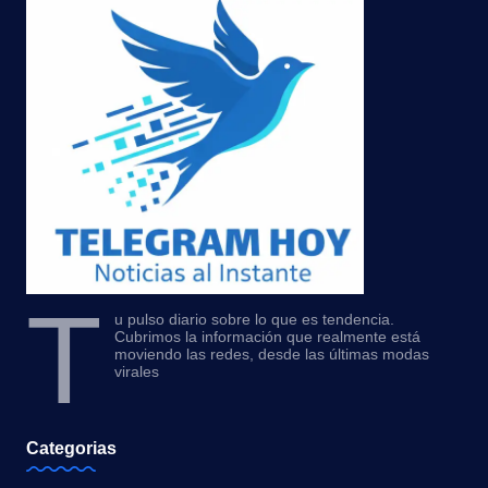
T
u pulso diario sobre lo que es tendencia.
Cubrimos la información que realmente está
moviendo las redes, desde las últimas modas
virales
Categorias