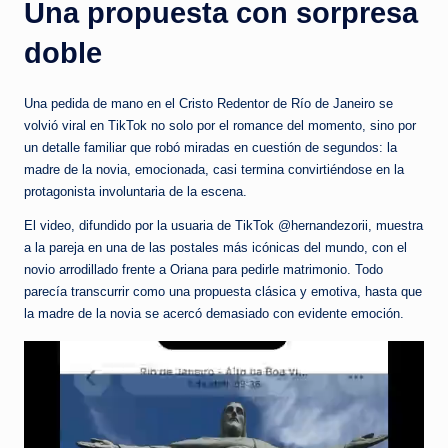
Una propuesta con sorpresa
c
i
doble
a
Una pedida de mano en el Cristo Redentor de Río de Janeiro se
s
volvió viral en TikTok no solo por el romance del momento, sino por
a
un detalle familiar que robó miradas en cuestión de segundos: la
madre de la novia, emocionada, casi termina convirtiéndose en la
l
protagonista involuntaria de la escena.
i
El video, difundido por la usuaria de TikTok @hernandezorii, muestra
n
a la pareja en una de las postales más icónicas del mundo, con el
novio arrodillado frente a Oriana para pedirle matrimonio. Todo
s
parecía transcurrir como una propuesta clásica y emotiva, hasta que
t
la madre de la novia se acercó demasiado con evidente emoción.
a
n
t
e