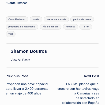
Fuente:
Infobae
Tags:
Cristo Redentor
familia
madre de la novia
pedida de mano
propuesta de matrimonio
Río de Janeiro
romance
TikTok
viral
Shamon Boutros
View All Posts
Post
Previous Post
Next Post
Proponen una nave espacial
La OMS planea que el
navigation
para llevar a 2.400 personas
crucero con hantavirus vaya
en un viaje de 400 años
a Canarias y sea
desinfectado en
colaboración con España