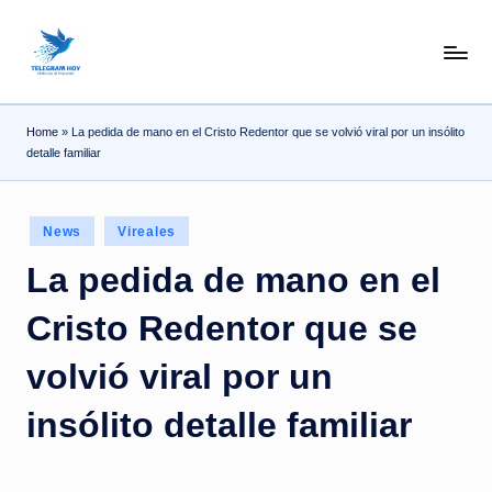
Skip
N
to
content
o
Home
»
La pedida de mano en el Cristo Redentor que se volvió viral por un insólito
T
detalle familiar
i
T
Posted
News
Vireales
e
in
La pedida de mano en el
l
Cristo Redentor que se
e
|
volvió viral por un
N
insólito detalle familiar
o
ti