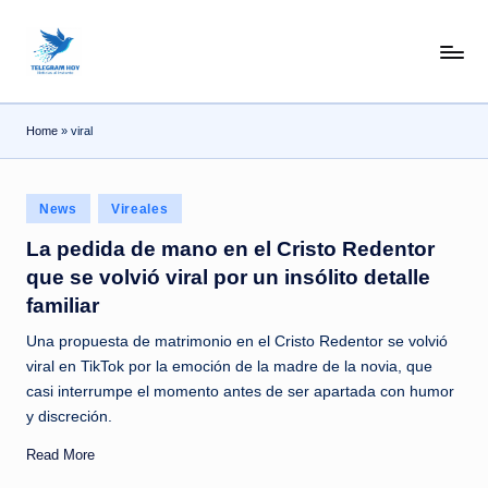
Skip
N
to
content
o
Home
»
viral
T
i
Posted
T
News
Vireales
in
e
La pedida de mano en el Cristo Redentor
que se volvió viral por un insólito detalle
l
familiar
e
Una propuesta de matrimonio en el Cristo Redentor se volvió
|
viral en TikTok por la emoción de la madre de la novia, que
N
casi interrumpe el momento antes de ser apartada con humor
y discreción.
o
Read More
ti