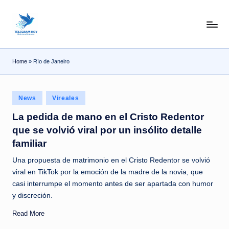
Skip
N
to
content
o
Home
»
Río de Janeiro
T
i
Posted
T
News
Vireales
in
e
La pedida de mano en el Cristo Redentor
que se volvió viral por un insólito detalle
l
familiar
e
Una propuesta de matrimonio en el Cristo Redentor se volvió
|
viral en TikTok por la emoción de la madre de la novia, que
N
casi interrumpe el momento antes de ser apartada con humor
y discreción.
o
Read More
ti