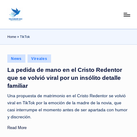
Skip
N
to
content
o
Home
»
TikTok
T
i
Posted
T
News
Vireales
in
e
La pedida de mano en el Cristo Redentor
que se volvió viral por un insólito detalle
l
familiar
e
Una propuesta de matrimonio en el Cristo Redentor se volvió
|
viral en TikTok por la emoción de la madre de la novia, que
N
casi interrumpe el momento antes de ser apartada con humor
y discreción.
o
Read More
ti