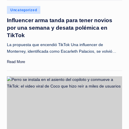
c
Posted
Uncategorized
i
in
Influencer arma tanda para tener novios
a
por una semana y desata polémica en
s
TikTok
a
La propuesta que encendió TikTok Una influencer de
l
Monterrey, identificada como Escarleth Palacios, se volvió…
i
Read More
n
s
t
a
n
t
e