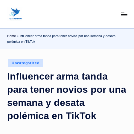
Skip
N
to
content
o
Home
»
Influencer arma tanda para tener novios por una semana y desata
T
polémica en TikTok
i
T
Posted
Uncategorized
e
in
Influencer arma tanda
l
para tener novios por una
e
|
semana y desata
N
polémica en TikTok
o
ti