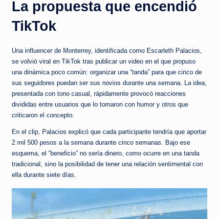
La propuesta que encendió
c
i
TikTok
a
Una influencer de Monterrey, identificada como Escarleth Palacios,
s
se volvió viral en TikTok tras publicar un video en el que propuso
a
una dinámica poco común: organizar una “tanda” para que cinco de
sus seguidores puedan ser sus novios durante una semana. La idea,
l
presentada con tono casual, rápidamente provocó reacciones
i
divididas entre usuarios que lo tomaron con humor y otros que
criticaron el concepto.
n
En el clip, Palacios explicó que cada participante tendría que aportar
s
2 mil 500 pesos a la semana durante cinco semanas. Bajo ese
t
esquema, el “beneficio” no sería dinero, como ocurre en una tanda
tradicional, sino la posibilidad de tener una relación sentimental con
a
ella durante siete días.
n
t
e