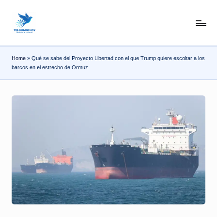
Skip
N
to
content
o
Home
»
Qué se sabe del Proyecto Libertad con el que Trump quiere escoltar a los
T
barcos en el estrecho de Ormuz
i
T
e
l
e
|
N
o
ti