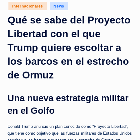
c
Posted
Internacionales
News
in
i
Qué se sabe del Proyecto
a
Libertad con el que
s
a
Trump quiere escoltar a
l
los barcos en el estrecho
i
de Ormuz
n
s
t
Una nueva estrategia militar
a
en el Golfo
n
t
Donald Trump anunció un plan conocido como “Proyecto Libertad”,
que tiene como objetivo que las fuerzas militares de Estados Unidos
e