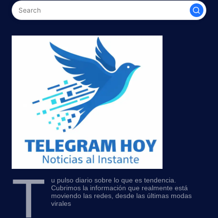
T
u pulso diario sobre lo que es tendencia.
Cubrimos la información que realmente está
moviendo las redes, desde las últimas modas
virales