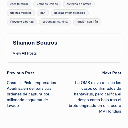
escolta militar
Estados Unidos
estrecho de ormuz
fuerzas militares
Irán
noticias internacionales
Proyecto Libertad
seguridad marítima
tensión con Irán
Shamon Boutros
View All Posts
Post
Previous Post
Next Post
Caso Lili Pink: empresarios
La OMS eleva a cinco los
navigation
Abadi salen del país tras
casos confirmados de
órdenes de captura por
hantavirus, pero califica el
millonario esquema de
riesgo como bajo tras el
lavado
brote originado en el crucero
MV Hondius