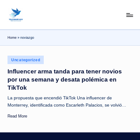
Skip
N
to
content
o
Home
»
noviazgo
T
i
Posted
T
Uncategorized
in
e
Influencer arma tanda para tener novios
por una semana y desata polémica en
l
TikTok
e
La propuesta que encendió TikTok Una influencer de
|
Monterrey, identificada como Escarleth Palacios, se volvió…
N
Read More
o
ti