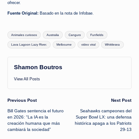
ofrecer.
Fuente Original:
Basado en la nota de Infobae.
Tags:
Animales curiosos
Australia
Canguro
Funfields
Lava Lagoon Lazy River.
Melbourne
video viral
Whittlesea
Shamon Boutros
View All Posts
Post
Previous Post
Next Post
Bill Gates sentencia el futuro
Seahawks campeones del
navigation
en 2026: “La IA es la
Super Bowl LX: una defensa
creación humana que más
histórica apaga a los Patriots
cambiará la sociedad”
29-13