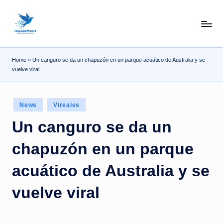
Skip
N
to
content
o
Home
»
Un canguro se da un chapuzón en un parque acuático de Australia y se
T
vuelve viral
i
T
Posted
News
Vireales
e
in
Un canguro se da un
l
chapuzón en un parque
e
|
acuático de Australia y se
N
vuelve viral
o
ti