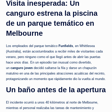
Visita inesperada: Un
c
i
canguro estrena la piscina
a
de un parque temático en
s
Melbourne
a
l
Los empleados del parque temático
Funfields
, en Whittlesea
i
(Australia), están acostumbrados a recibir miles de visitantes cada
verano, pero ninguno como el que llegó antes de abrir las puertas
n
hace unos días. En un episodio tan inusual como divertido,
s
un
canguro joven
decidió saltarse la fila y darse un chapuzón
matutino en una de las principales atracciones acuáticas del recinto,
t
protagonizando un momento que rápidamente dio la vuelta al mundo.
a
Un baño antes de la apertura
n
t
El incidente ocurrió a unos 40 kilómetros al norte de Melbourne,
mientras el personal realizaba las tareas de mantenimiento y
e