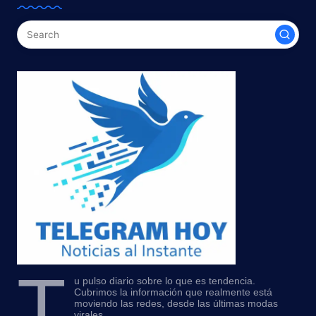
T
u pulso diario sobre lo que es tendencia.
Cubrimos la información que realmente está
moviendo las redes, desde las últimas modas
virales