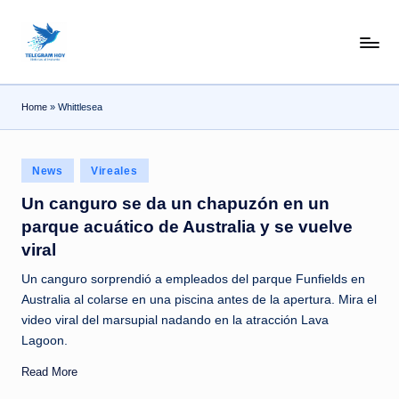
Skip
N
to
content
o
Home
»
Whittlesea
T
i
Posted
T
News
Vireales
in
e
Un canguro se da un chapuzón en un
parque acuático de Australia y se vuelve
l
viral
e
Un canguro sorprendió a empleados del parque Funfields en
|
Australia al colarse en una piscina antes de la apertura. Mira el
N
video viral del marsupial nadando en la atracción Lava
Lagoon.
o
Read More
ti