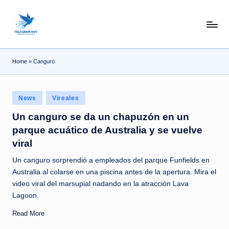
Skip
N
to
content
o
Home
»
Canguro
T
i
Posted
T
News
Vireales
in
e
Un canguro se da un chapuzón en un
parque acuático de Australia y se vuelve
l
viral
e
Un canguro sorprendió a empleados del parque Funfields en
|
Australia al colarse en una piscina antes de la apertura. Mira el
N
video viral del marsupial nadando en la atracción Lava
Lagoon.
o
Read More
ti