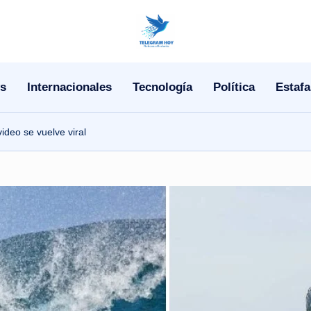
N
o
s
Internacionales
Tecnología
Política
Estafa
T
i
ideo se vuelve viral
T
e
l
e
|
N