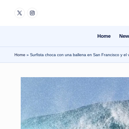
Twitter
Instagram
Skip
to
content
Home
New
Home
»
Surfista choca con una ballena en San Francisco y el v