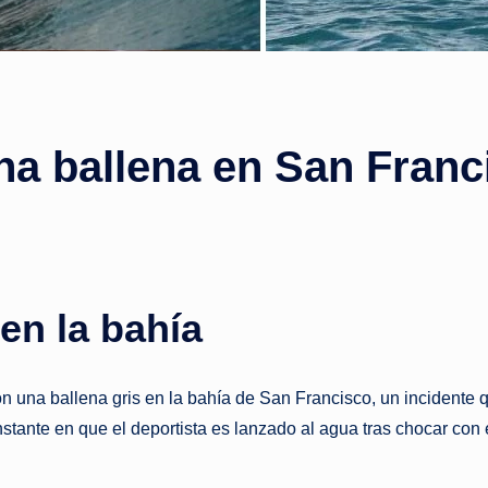
s
t
a
n
na ballena en San Franci
t
e
en la bahía
n una ballena gris en la bahía de San Francisco, un incidente
nstante en que el deportista es lanzado al agua tras chocar con 