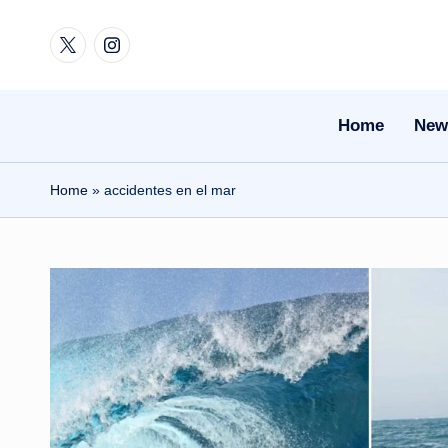
Twitter
Instagram
Skip
to
content
Home
New
Home
»
accidentes en el mar