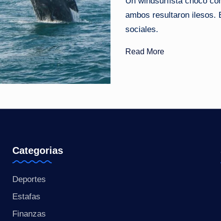
Un windsurfista chocó con
o
ambos resultaron ilesos. 
sociales.
ti
Read More
c
i
a
s
a
Categorias
l
Deportes
i
Estafas
n
Finanzas