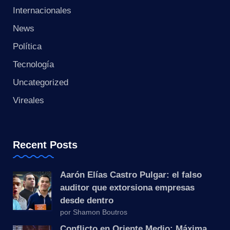
s
Internacionales
t
News
a
Política
Tecnología
n
Uncategorized
t
Vireales
e
Recent Posts
Aarón Elías Castro Pulgar: el falso
auditor que extorsiona empresas
desde dentro
por Shamon Boutros
Conflicto en Oriente Medio: Máxima