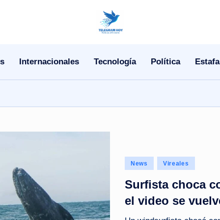
N
o
s
Internacionales
Tecnología
Política
Estafa
T
i
T
e
l
Posted
News
Vireales
e
in
Surfista choca c
|
el video se vuelv
N