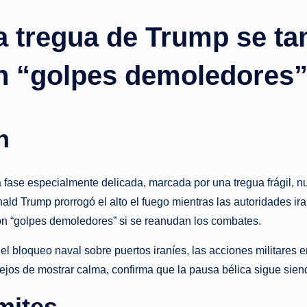
s
la tregua de Trump se t
t
a
n “golpes demoledores
n
t
n
e
na fase especialmente delicada, marcada por una tregua frágil
nald Trump prorrogó el alto el fuego mientras las autoridades i
con “golpes demoledores” si se reanudan los combates.
 el bloqueo naval sobre puertos iraníes, las acciones militares 
lejos de mostrar calma, confirma que la pausa bélica sigue sie
ímites