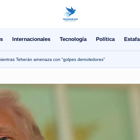
N
o
s
Internacionales
Tecnología
Política
Estafa
T
i
 mientras Teherán amenaza con “golpes demoledores”
T
e
l
e
|
N