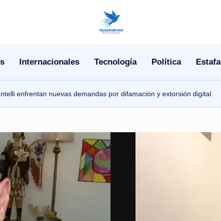
N
o
s
Internacionales
Tecnología
Política
Estafa
T
i
telli enfrentan nuevas demandas por difamación y extorsión digital
T
e
l
e
|
N