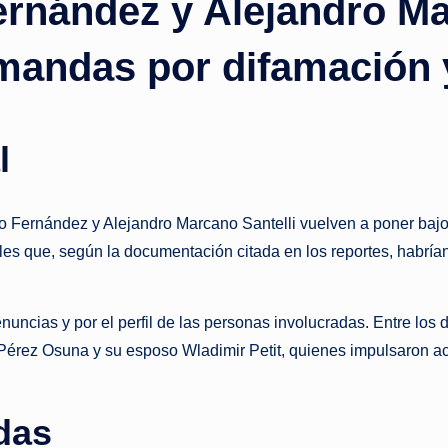
ernández y Alejandro Ma
s
t
andas por difamación y 
a
n
l
t
e
ro Fernández y Alejandro Marcano Santelli vuelven a poner bajo
es que, según la documentación citada en los reportes, habrían 
denuncias y por el perfil de las personas involucradas. Entre 
Pérez Osuna y su esposo Wladimir Petit, quienes impulsaron acc
das