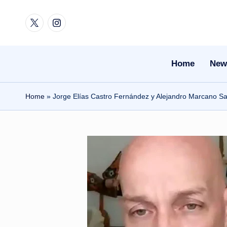
Twitter
Instagram
Skip
to
content
Home
New
Home
»
Jorge Elías Castro Fernández y Alejandro Marcano San