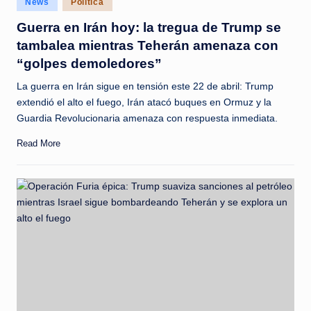
News
Política
c
in
Guerra en Irán hoy: la tregua de Trump se
i
tambalea mientras Teherán amenaza con
a
“golpes demoledores”
s
La guerra en Irán sigue en tensión este 22 de abril: Trump
a
extendió el alto el fuego, Irán atacó buques en Ormuz y la
Guardia Revolucionaria amenaza con respuesta inmediata.
l
i
Read More
n
s
t
a
n
t
e