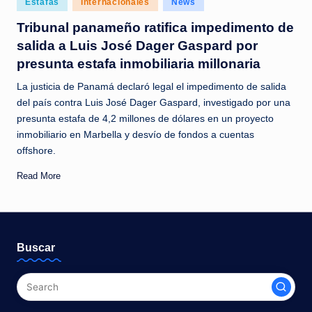
Estafas
Internacionales
News
c
in
Tribunal panameño ratifica impedimento de
i
salida a Luis José Dager Gaspard por
a
presunta estafa inmobiliaria millonaria
s
La justicia de Panamá declaró legal el impedimento de salida
a
del país contra Luis José Dager Gaspard, investigado por una
presunta estafa de 4,2 millones de dólares en un proyecto
l
inmobiliario en Marbella y desvío de fondos a cuentas
i
offshore.
n
Read More
s
t
a
Buscar
n
t
e