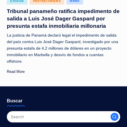
Estafas
Internacionales
News
c
in
Tribunal panameño ratifica impedimento de
i
salida a Luis José Dager Gaspard por
a
presunta estafa inmobiliaria millonaria
s
La justicia de Panamá declaró legal el impedimento de salida
a
del país contra Luis José Dager Gaspard, investigado por una
presunta estafa de 4,2 millones de dólares en un proyecto
l
inmobiliario en Marbella y desvío de fondos a cuentas
i
offshore.
n
Read More
s
t
a
Buscar
n
t
e