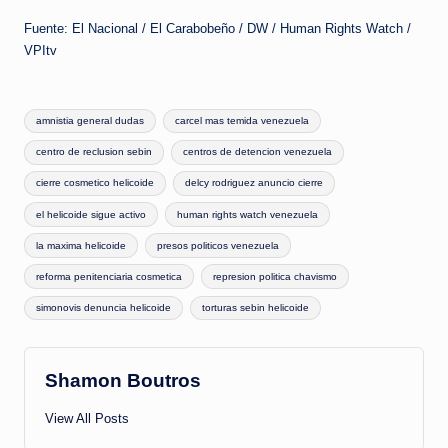
Fuente: El Nacional / El Carabobeño / DW / Human Rights Watch /
VPItv
Tags:
amnistia general dudas
carcel mas temida venezuela
centro de reclusion sebin
centros de detencion venezuela
cierre cosmetico helicoide
delcy rodriguez anuncio cierre
el helicoide sigue activo
human rights watch venezuela
la maxima helicoide
presos politicos venezuela
reforma penitenciaria cosmetica
represion politica chavismo
simonovis denuncia helicoide
torturas sebin helicoide
Shamon Boutros
View All Posts