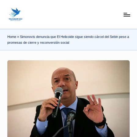
Skip
N
to
content
o
Home
»
Simonovis denuncia que El Helicoide sigue siendo cárcel del Sebin pese a
T
promesas de cierre y reconversión social
i
T
e
l
e
|
N
o
ti