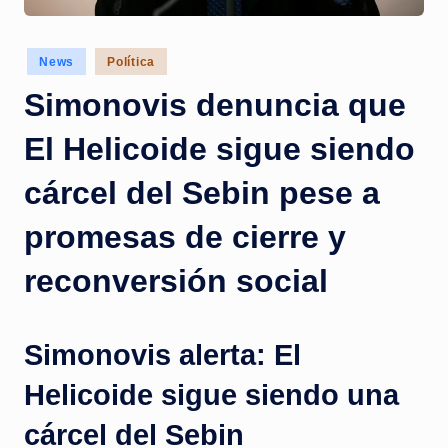
c
i
Posted
News
Política
a
in
Simonovis denuncia que
s
a
El Helicoide sigue siendo
l
cárcel del Sebin pese a
i
promesas de cierre y
n
s
reconversión social
t
a
Simonovis alerta: El
n
Helicoide sigue siendo una
t
cárcel del Sebin
e