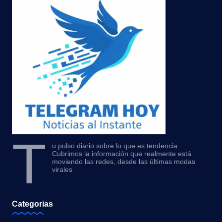
T
u pulso diario sobre lo que es tendencia.
Cubrimos la información que realmente está
moviendo las redes, desde las últimas modas
virales
Categorias