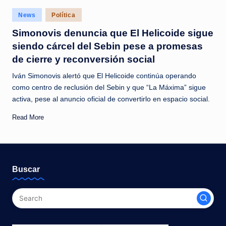
c
Posted
News
Política
i
in
Simonovis denuncia que El Helicoide sigue
a
siendo cárcel del Sebin pese a promesas
s
de cierre y reconversión social
a
Iván Simonovis alertó que El Helicoide continúa operando
l
como centro de reclusión del Sebin y que “La Máxima” sigue
activa, pese al anuncio oficial de convertirlo en espacio social.
i
Read More
n
s
t
Buscar
a
n
t
e