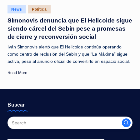
c
Posted
News
Política
i
in
Simonovis denuncia que El Helicoide sigue
a
siendo cárcel del Sebin pese a promesas
s
de cierre y reconversión social
a
Iván Simonovis alertó que El Helicoide continúa operando
l
como centro de reclusión del Sebin y que “La Máxima” sigue
activa, pese al anuncio oficial de convertirlo en espacio social.
i
Read More
n
s
t
Buscar
a
n
t
e