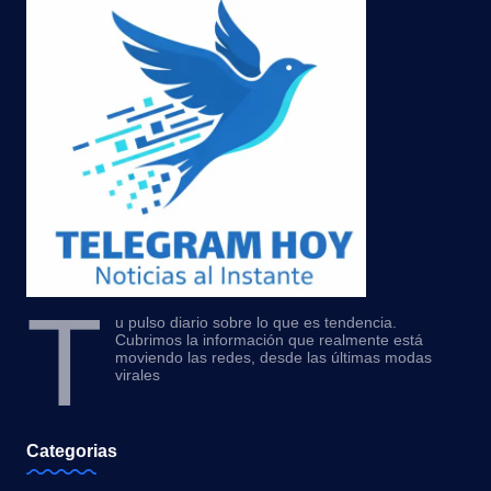
T
u pulso diario sobre lo que es tendencia.
Cubrimos la información que realmente está
moviendo las redes, desde las últimas modas
virales
Categorias