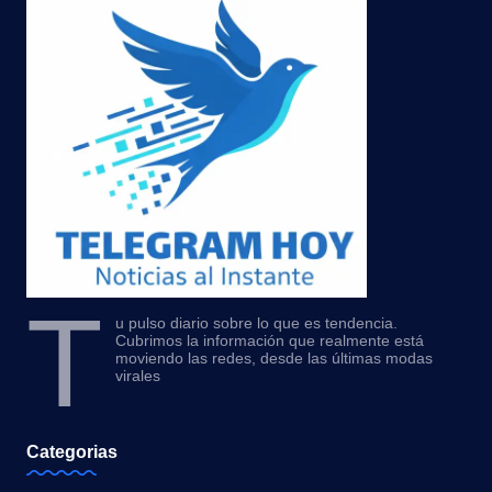
T
u pulso diario sobre lo que es tendencia.
Cubrimos la información que realmente está
moviendo las redes, desde las últimas modas
virales
Categorias