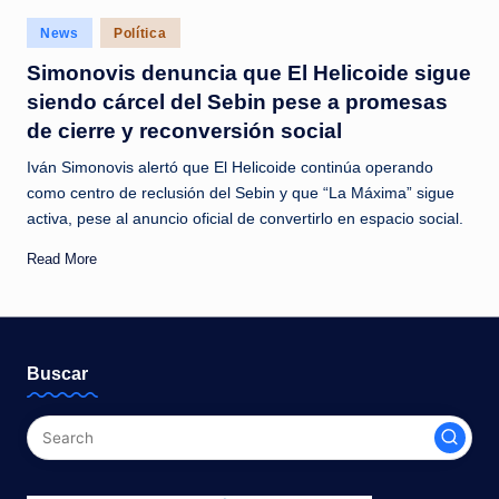
c
Posted
News
Política
i
in
Simonovis denuncia que El Helicoide sigue
a
siendo cárcel del Sebin pese a promesas
s
de cierre y reconversión social
a
Iván Simonovis alertó que El Helicoide continúa operando
l
como centro de reclusión del Sebin y que “La Máxima” sigue
activa, pese al anuncio oficial de convertirlo en espacio social.
i
Read More
n
s
t
Buscar
a
n
t
e