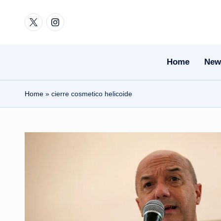
Twitter
Instagram
Skip
to
content
Home
New
Home
»
cierre cosmetico helicoide