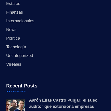
s
Estafas
t
Finanzas
Internacionales
a
News
n
Política
t
Tecnología
e
Uncategorized
Vireales
Recent Posts
Aarón Elías Castro Pulgar: el falso
auditor que extorsiona empresas