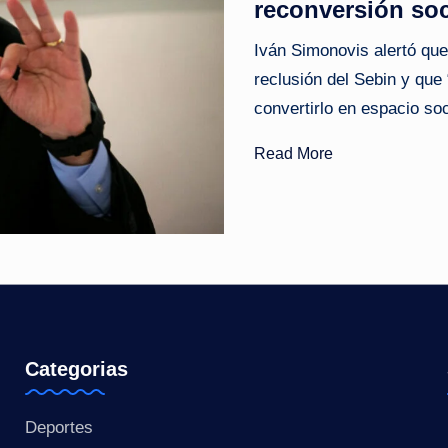
reconversión soc
o
Iván Simonovis alertó qu
ti
reclusión del Sebin y que 
convertirlo en espacio soc
c
Read More
i
a
s
a
l
i
Categorias
n
Deportes