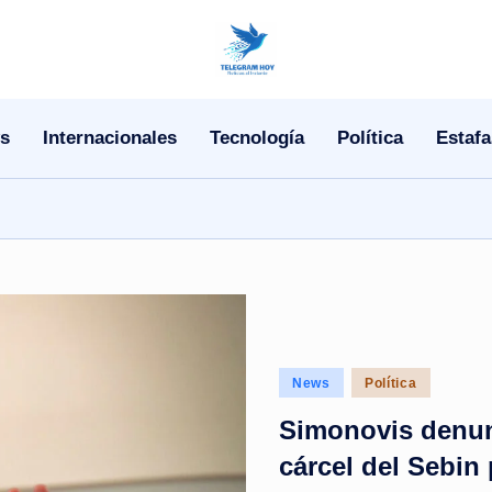
N
o
s
Internacionales
Tecnología
Política
Estafa
T
i
T
e
l
Posted
News
Política
e
in
Simonovis denun
|
cárcel del Sebin
N