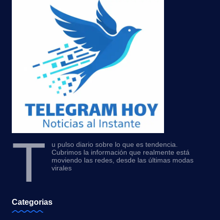
T
u pulso diario sobre lo que es tendencia.
Cubrimos la información que realmente está
moviendo las redes, desde las últimas modas
virales
Categorias