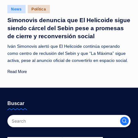
c
Posted
News
Política
i
in
Simonovis denuncia que El Helicoide sigue
a
siendo cárcel del Sebin pese a promesas
s
de cierre y reconversión social
a
Iván Simonovis alertó que El Helicoide continúa operando
l
como centro de reclusión del Sebin y que “La Máxima” sigue
activa, pese al anuncio oficial de convertirlo en espacio social.
i
Read More
n
s
t
Buscar
a
n
t
e