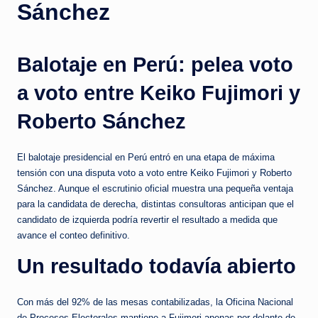
c
Sánchez
i
a
Balotaje en Perú: pelea voto
s
a voto entre Keiko Fujimori y
a
Roberto Sánchez
l
i
El balotaje presidencial en Perú entró en una etapa de máxima
n
tensión con una disputa voto a voto entre Keiko Fujimori y Roberto
Sánchez. Aunque el escrutinio oficial muestra una pequeña ventaja
s
para la candidata de derecha, distintas consultoras anticipan que el
t
candidato de izquierda podría revertir el resultado a medida que
avance el conteo definitivo.
a
Un resultado todavía abierto
n
t
Con más del 92% de las mesas contabilizadas, la Oficina Nacional
e
de Procesos Electorales mantiene a Fujimori apenas por delante de