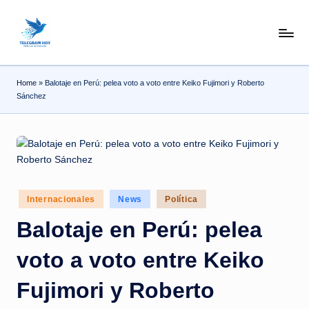
Skip
N
to
content
o
Home
»
Balotaje en Perú: pelea voto a voto entre Keiko Fujimori y Roberto
T
Sánchez
i
T
e
l
Posted
e
Internacionales
News
Política
in
|
Balotaje en Perú: pelea
N
voto a voto entre Keiko
o
Fujimori y Roberto
ti