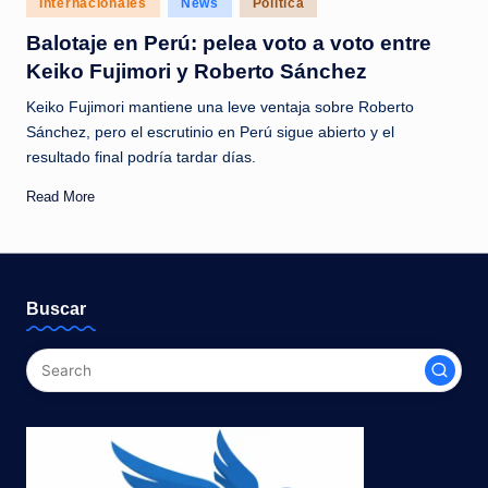
Internacionales
News
Política
c
in
Balotaje en Perú: pelea voto a voto entre
i
Keiko Fujimori y Roberto Sánchez
a
Keiko Fujimori mantiene una leve ventaja sobre Roberto
s
Sánchez, pero el escrutinio en Perú sigue abierto y el
a
resultado final podría tardar días.
l
Read More
i
n
s
Buscar
t
a
n
t
e