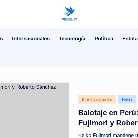
N
o
s
Internacionales
Tecnología
Política
Estafa
T
i
T
e
l
Posted
Internacionales
News
in
e
Balotaje en Perú
|
Fujimori y Robe
N
Keiko Fujimori mantiene u