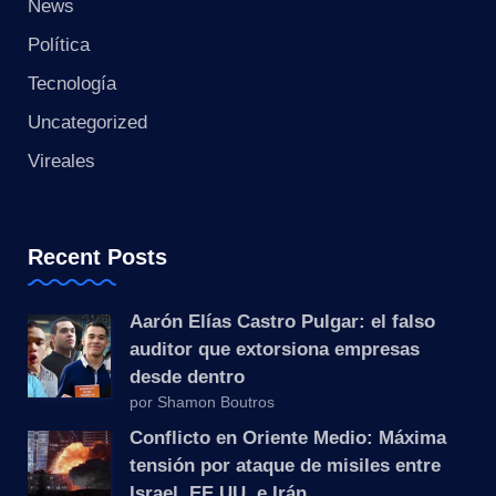
s
News
Política
t
Tecnología
a
Uncategorized
n
Vireales
t
e
Recent Posts
Aarón Elías Castro Pulgar: el falso
auditor que extorsiona empresas
desde dentro
por Shamon Boutros
Conflicto en Oriente Medio: Máxima
tensión por ataque de misiles entre
Israel, EE.UU. e Irán