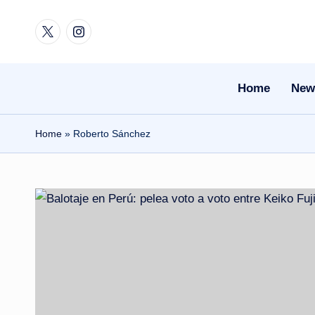
Twitter
Instagram
Skip
to
content
Home
New
Home
»
Roberto Sánchez