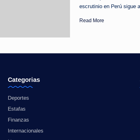
escrutinio en Perú sigue ab
o
Read More
ti
c
i
a
s
Categorias
a
Deportes
l
Estafas
i
Finanzas
n
Internacionales